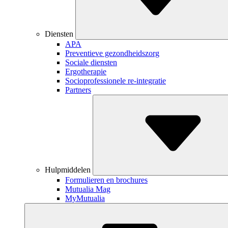
Diensten
APA
Preventieve gezondheidszorg
Sociale diensten
Ergotherapie
Socioprofessionele re-integratie
Partners
Toggle
Dropdown
Hulpmiddelen
Formulieren en brochures
Mutualia Mag
MyMutualia