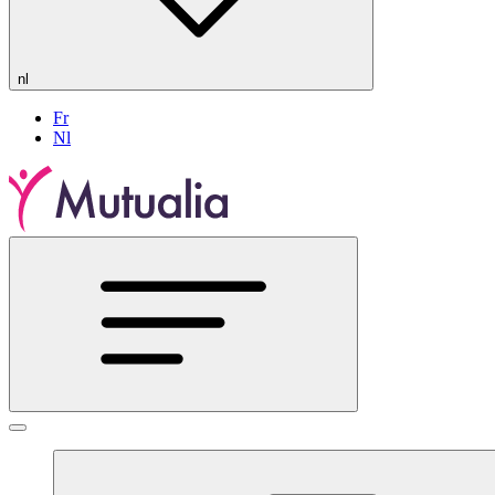
nl
Fr
Nl